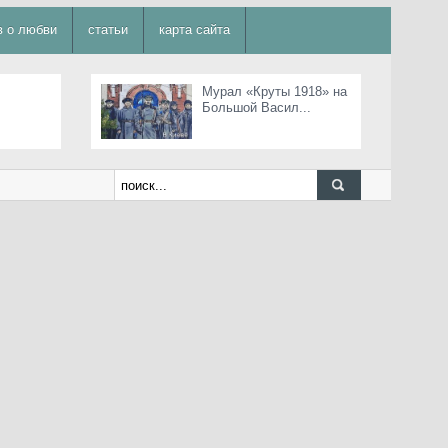
в о любви
статьи
карта сайта
Мурал «Круты 1918» на
Большой Васил...