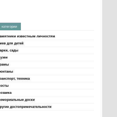
категории
амятники известным личностям
иев для детей
арки, сады
узеи
рамы
онтаны
ранспорт, техника
осты
озаика
емориальные доски
ругие достопримечательности