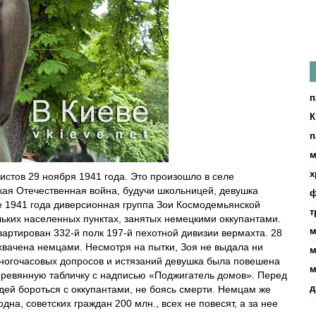
п
К
п
м
х
стов 29 ноября 1941 года. Это произошло в селе
кая Отечественная война, будучи школьницей, девушка
ф
ре 1941 года диверсионная группа Зои Космодемьянской
т
льких населенных пунктах, занятых немецкими оккупантами.
м
артирован 332-й полк 197-й пехотной дивизии вермахта. 28
хвачена немцами. Несмотря на пытки, Зоя не выдала ни
м
ногочасовых допросов и истязаний девушка была повешена
м
деревянную табличку с надписью «Поджигатель домов». Перед
д
дей бороться с оккупантами, не боясь смерти. Немцам же
одна, советских граждан 200 млн., всех не повесят, а за нее