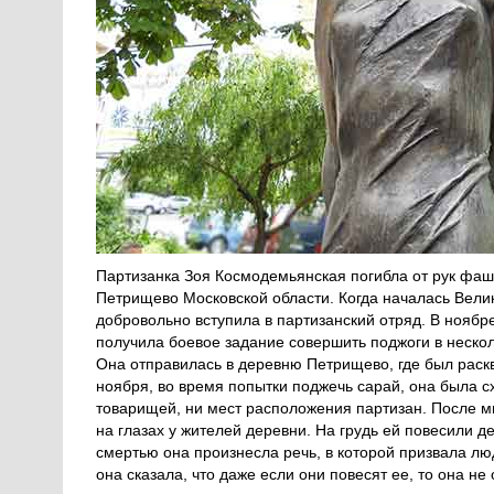
Партизанка Зоя Космодемьянская погибла от рук фаши
Петрищево Московской области. Когда началась Вели
добровольно вступила в партизанский отряд. В нояб
получила боевое задание совершить поджоги в неско
Она отправилась в деревню Петрищево, где был раскв
ноября, во время попытки поджечь сарай, она была с
товарищей, ни мест расположения партизан. После м
на глазах у жителей деревни. На грудь ей повесили 
смертью она произнесла речь, в которой призвала лю
она сказала, что даже если они повесят ее, то она не 