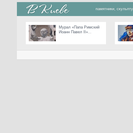
памятники, скульпт
Мурал «Папа Римский
Иоанн Павел II»...