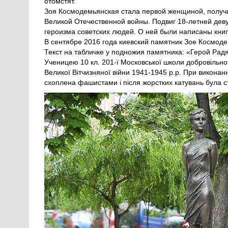
отомстят.
Зоя Космодемьянская стала первой женщиной, получ
Великой Отечественной войны. Подвиг 18-летней деву
героизма советских людей. О ней были написаны кни
В сентябре 2016 года киевский памятник Зое Космод
Текст на табличке у подножия памятника: «Герой Рад
Ученицею 10 кл. 201-ї Московської школи добровільно
Великої Вітчизняної війни 1941-1945 р.р. При виконанн
схоплена фашистами і після жорстких катувань була с