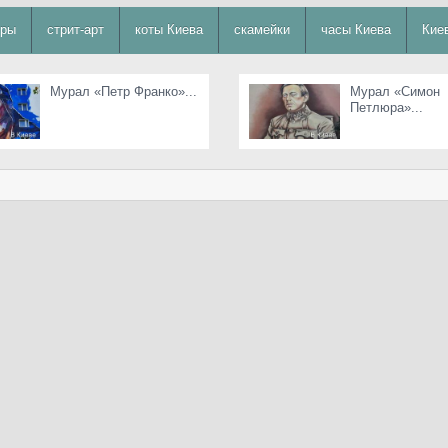
уры
стрит-арт
коты Киева
скамейки
часы Киева
Кие
Мурал «Петр Франко»...
Мурал «Симон
Петлюра»...