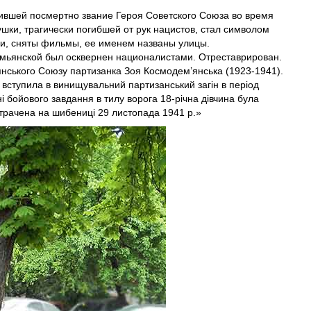
ившей посмертно звание Героя Советского Союза во время
шки, трагически погибшей от рук нацистов, стал символом
ги, сняты фильмы, ее именем названы улицы.
емьянской был осквернен националистами. Отреставрирован.
янського Союзу партизанка Зоя Космодем’янська (1923-1941).
 вступила в винищувальний партизанський загін в період
і бойового завдання в тилу ворога 18-річна дівчина була
трачена на шибениці 29 листопада 1941 р.»