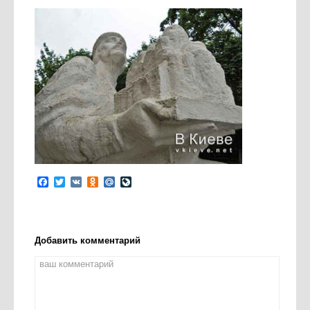
Facebook
Twitter
VK
Odnoklassniki
Mail.Ru
LiveJournal
Добавить комментарий