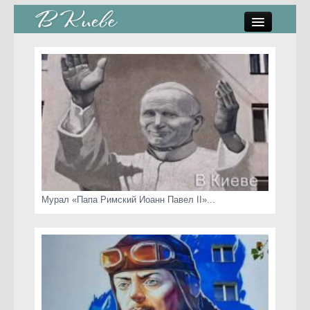
памятники, скульптуры
стрит-арт
коты Киева
скамейки
часы Киева
Мурал «Папа Римский Иоанн Павел II»...
Киев о любви
статьи
карта сайта