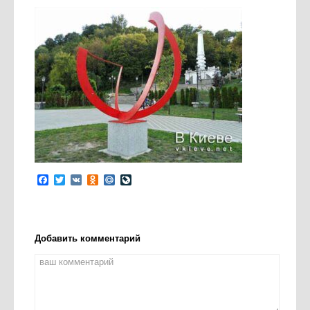
Facebook
Twitter
VK
Odnoklassniki
Mail.Ru
LiveJournal
Добавить комментарий