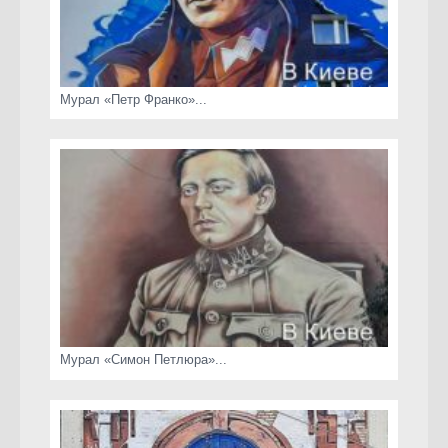
Мурал «Петр Франко»...
Мурал «Симон Петлюра»...