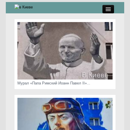
памятники, скульптуры
стрит-арт
коты Киева
скамейки
часы Киева
Мурал «Папа Римский Иоанн Павел II»...
Киев о любви
статьи
карта сайта