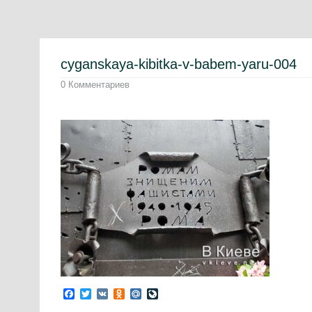
cyganskaya-kibitka-v-babem-yaru-004
0 Комментариев
Facebook
Twitter
VK
Odnoklassniki
Mail.Ru
LiveJournal