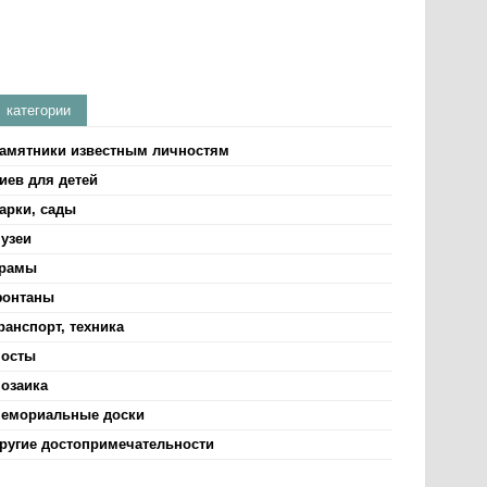
категории
амятники известным личностям
иев для детей
арки, сады
узеи
рамы
онтаны
ранспорт, техника
осты
озаика
емориальные доски
ругие достопримечательности