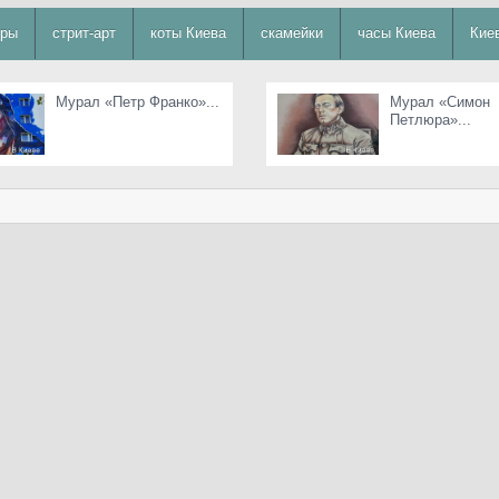
уры
стрит-арт
коты Киева
скамейки
часы Киева
Кие
Мурал «Петр Франко»...
Мурал «Симон
Петлюра»...