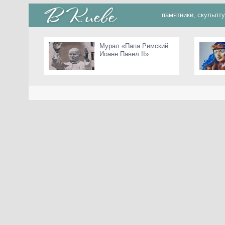
памятники, скульпт
Мурал «Папа Римский
Иоанн Павел II»...