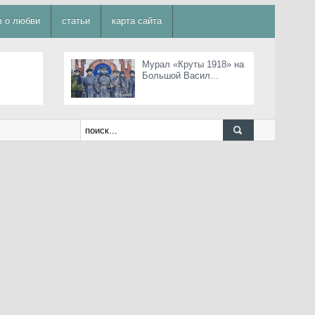
в о любви
статьи
карта сайта
Мурал «Круты 1918» на
Большой Васил...