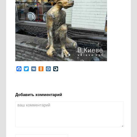
Facebook
Twitter
VK
Odnoklassniki
Mail.Ru
LiveJournal
Добавить комментарий