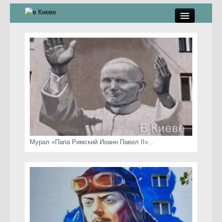
памятники, скульптуры
стрит-арт
коты Киева
скамейки
часы Киева
Мурал «Папа Римский Иоанн Павел II»...
Киев о любви
статьи
карта сайта