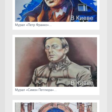
Мурал «Петр Франко»...
Мурал «Симон Петлюра»...