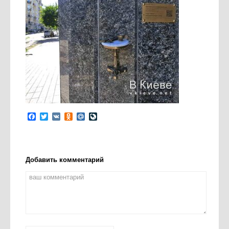
Facebook
Twitter
VK
Odnoklassniki
Mail.Ru
LiveJournal
Добавить комментарий