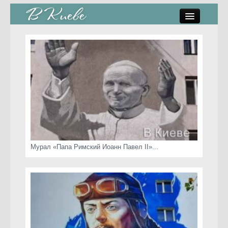
памятники, скульптуры
стрит-арт
коты Киева
скамейки
часы Киева
Мурал «Папа Римский Иоанн Павел II»...
Киев о любви
статьи
карта сайта