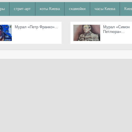
уры
стрит-арт
коты Киева
скамейки
часы Киева
Кие
Мурал «Петр Франко»...
Мурал «Симон
Петлюра»...