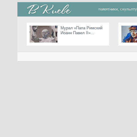
памятники, скульпт
Мурал «Папа Римский
Иоанн Павел II»...