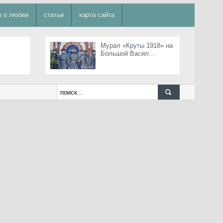
в о любви
статьи
карта сайта
Мурал «Круты 1918» на
Большой Васил...