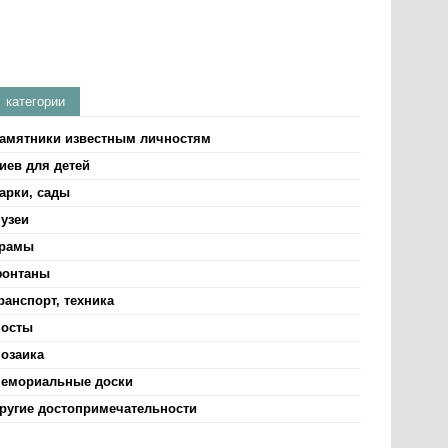
категории
амятники известным личностям
иев для детей
арки, сады
узеи
рамы
онтаны
ранспорт, техника
осты
озаика
емориальные доски
ругие достопримечательности