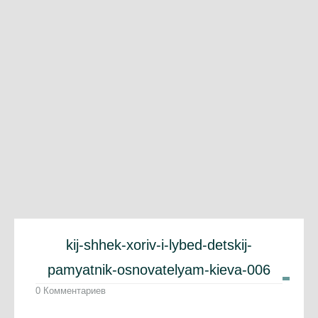
kij-shhek-xoriv-i-lybed-detskij-
pamyatnik-osnovatelyam-kieva-006
0 Комментариев