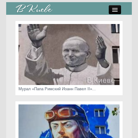
памятники, скульптуры
стрит-арт
коты Киева
скамейки
часы Киева
Мурал «Папа Римский Иоанн Павел II»...
Киев о любви
статьи
карта сайта