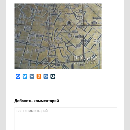
Facebook
Twitter
VK
Odnoklassniki
Mail.Ru
LiveJournal
Добавить комментарий