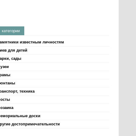
категории
амятники известным личностям
иев для детей
арки, сады
узеи
рамы
онтаны
ранспорт, техника
осты
озаика
емориальные доски
ругие достопримечательности