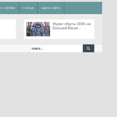
в о любви
статьи
карта сайта
Мурал «Круты 1918» на
Большой Васил...