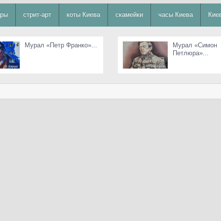
уры
стрит-арт
коты Киева
скамейки
часы Киева
Кие
Мурал «Петр Франко»...
Мурал «Симон
Петлюра»...