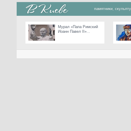
памятники, скульпт
Мурал «Папа Римский
Иоанн Павел II»...