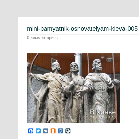
mini-pamyatnik-osnovatelyam-kieva-005
0 Комментариев
Facebook
Twitter
VK
Odnoklassniki
Mail.Ru
LiveJournal