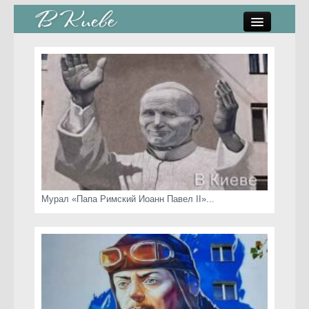
памятники, скульптуры
стрит-арт
коты Киева
скамейки
часы Киева
Мурал «Папа Римский Иоанн Павел II»...
Киев о любви
статьи
карта сайта