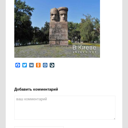
Facebook
Twitter
VK
Odnoklassniki
Mail.Ru
LiveJournal
Добавить комментарий