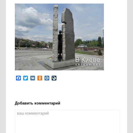
Facebook
Twitter
VK
Odnoklassniki
Mail.Ru
LiveJournal
Добавить комментарий