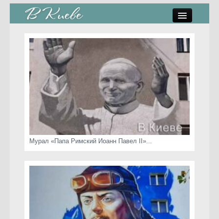
памятники, скульптуры
стрит-арт
коты Киева
скамейки
часы Киева
Мурал «Папа Римский Иоанн Павел II»...
Киев о любви
статьи
карта сайта