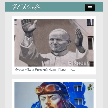
памятники, скульптуры
стрит-арт
коты Киева
скамейки
часы Киева
Мурал «Папа Римский Иоанн Павел II»...
Киев о любви
статьи
карта сайта