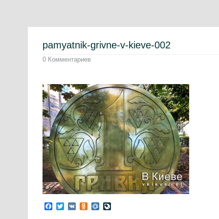
pamyatnik-grivne-v-kieve-002
0 Комментариев
Facebook
Twitter
VK
Odnoklassniki
Mail.Ru
LiveJournal