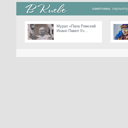
памятники, скульпт
Мурал «Папа Римский
Иоанн Павел II»...