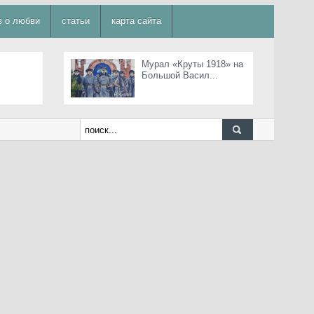
в о любви
статьи
карта сайта
Мурал «Круты 1918» на
Большой Васил...