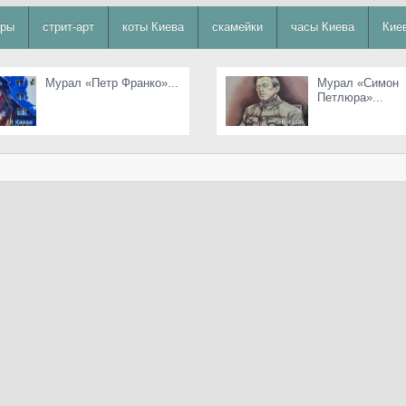
уры
стрит-арт
коты Киева
скамейки
часы Киева
Кие
Мурал «Петр Франко»...
Мурал «Симон
Петлюра»...