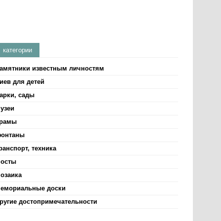
категории
амятники известным личностям
иев для детей
арки, сады
узеи
рамы
онтаны
ранспорт, техника
осты
озаика
емориальные доски
ругие достопримечательности