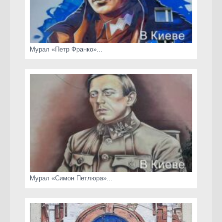
Мурал «Петр Франко»...
Мурал «Симон Петлюра»...