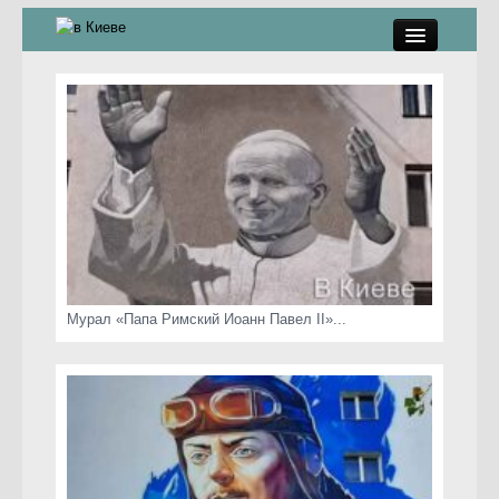
памятники, скульптуры
стрит-арт
коты Киева
скамейки
часы Киева
Мурал «Папа Римский Иоанн Павел II»...
Киев о любви
статьи
карта сайта