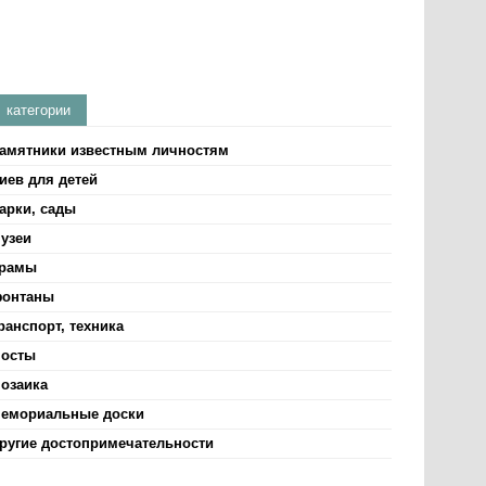
категории
амятники известным личностям
иев для детей
арки, сады
узеи
рамы
онтаны
ранспорт, техника
осты
озаика
емориальные доски
ругие достопримечательности