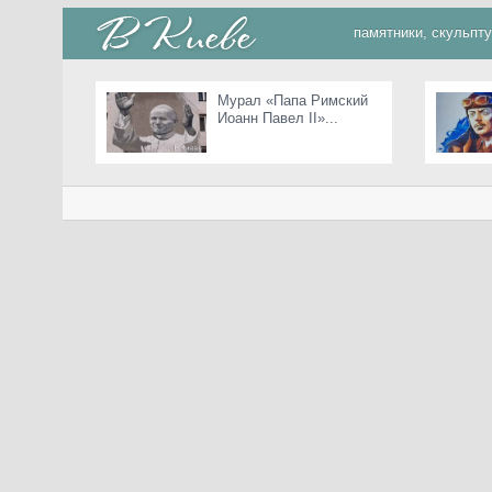
памятники, скульпт
Мурал «Папа Римский
Иоанн Павел II»...