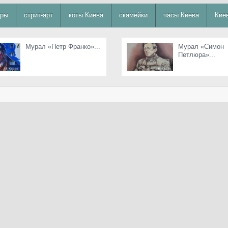
уры
стрит-арт
коты Киева
скамейки
часы Киева
Кие
Мурал «Петр Франко»...
Мурал «Симон
Петлюра»...