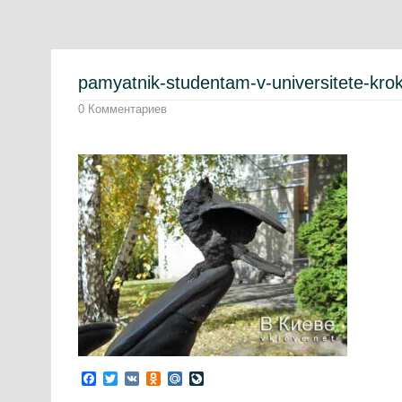
pamyatnik-studentam-v-universitete-kro
0 Комментариев
Facebook
Twitter
VK
Odnoklassniki
Mail.Ru
LiveJournal