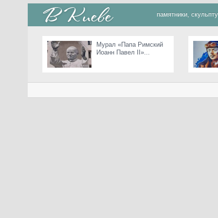
памятники, скульпт
Мурал «Папа Римский
Иоанн Павел II»...