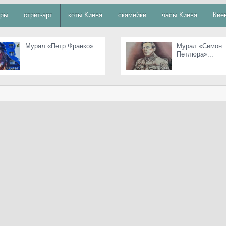
уры
стрит-арт
коты Киева
скамейки
часы Киева
Кие
Мурал «Петр Франко»...
Мурал «Симон
Петлюра»...