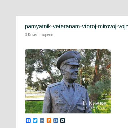
pamyatnik-veteranam-vtoroj-mirovoj-voj
0 Комментариев
Facebook
Twitter
VK
Odnoklassniki
Mail.Ru
LiveJournal