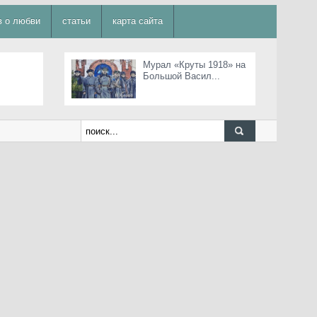
в о любви
статьи
карта сайта
Мурал «Круты 1918» на
Большой Васил...