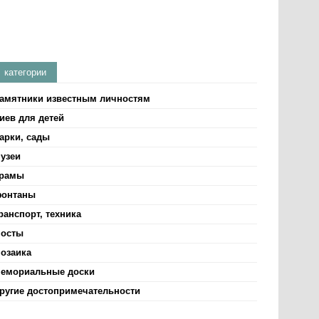
категории
амятники известным личностям
иев для детей
арки, сады
узеи
рамы
онтаны
ранспорт, техника
осты
озаика
емориальные доски
ругие достопримечательности