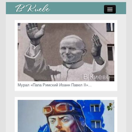
памятники, скульптуры
стрит-арт
коты Киева
скамейки
часы Киева
Мурал «Папа Римский Иоанн Павел II»...
Киев о любви
статьи
карта сайта