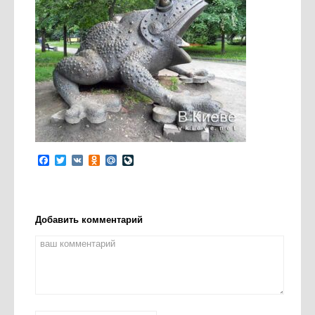
Facebook
Twitter
VK
Odnoklassniki
Mail.Ru
LiveJournal
Добавить комментарий