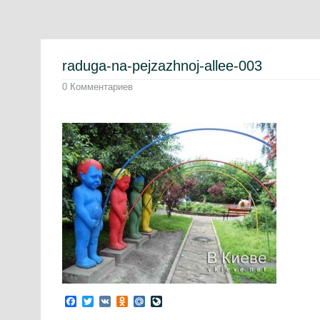
raduga-na-pejzazhnoj-allee-003
0 Комментариев
Facebook
Twitter
VK
Odnoklassniki
Mail.Ru
LiveJournal