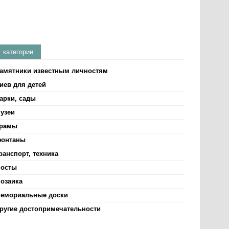
категории
амятники известным личностям
иев для детей
арки, сады
узеи
рамы
онтаны
ранспорт, техника
осты
озаика
емориальные доски
ругие достопримечательности