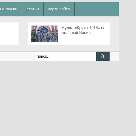
в о любви
статьи
карта сайта
Мурал «Круты 1918» на
Большой Васил...