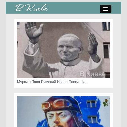
памятники, скульптуры
стрит-арт
коты Киева
скамейки
часы Киева
Мурал «Папа Римский Иоанн Павел II»...
Киев о любви
статьи
карта сайта