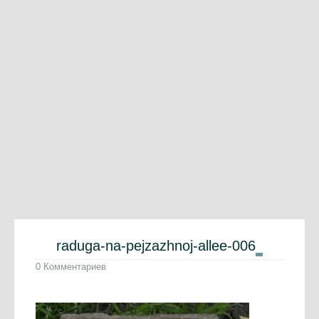
raduga-na-pejzazhnoj-allee-006
0 Комментариев