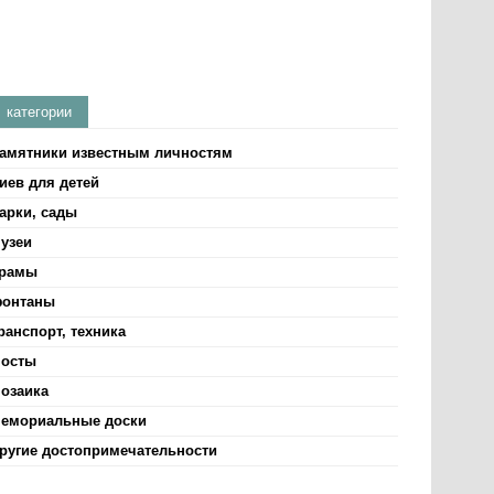
категории
амятники известным личностям
иев для детей
арки, сады
узеи
рамы
онтаны
ранспорт, техника
осты
озаика
емориальные доски
ругие достопримечательности