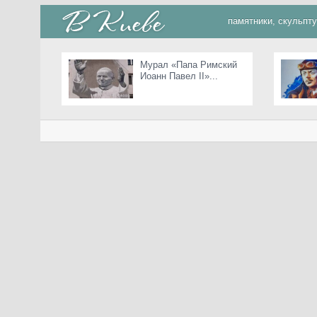
памятники, скульпт
Мурал «Папа Римский
Иоанн Павел II»...