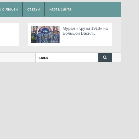
в о любви
статьи
карта сайта
Мурал «Круты 1918» на
Большой Васил...