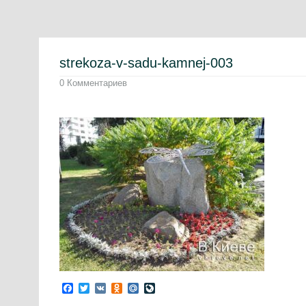
strekoza-v-sadu-kamnej-003
0 Комментариев
Facebook
Twitter
VK
Odnoklassniki
Mail.Ru
LiveJournal