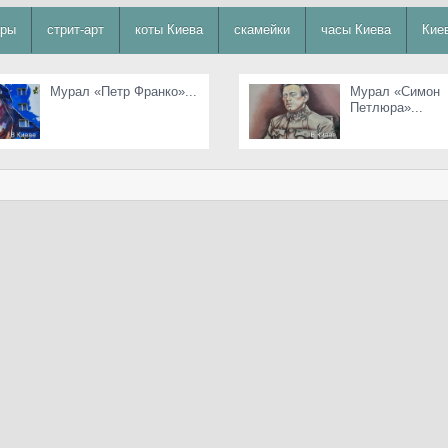
уры
стрит-арт
коты Киева
скамейки
часы Киева
Кие
Мурал «Петр Франко»...
Мурал «Симон
Петлюра»...