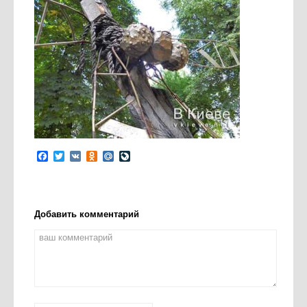
Facebook
Twitter
VK
Odnoklassniki
Mail.Ru
LiveJournal
Добавить комментарий