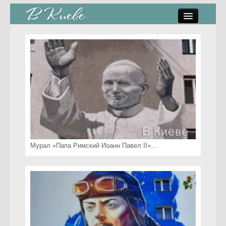
памятники, скульптуры
стрит-арт
коты Киева
скамейки
часы Киева
Мурал «Папа Римский Иоанн Павел II»...
Киев о любви
статьи
карта сайта