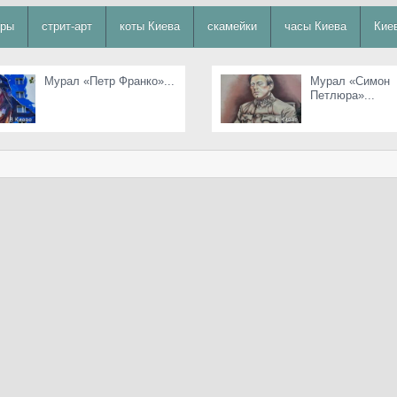
уры
стрит-арт
коты Киева
скамейки
часы Киева
Кие
Мурал «Петр Франко»...
Мурал «Симон
Петлюра»...