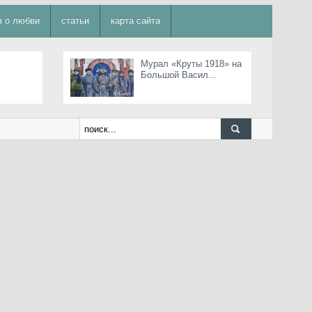
в о любви
статьи
карта сайта
Мурал «Круты 1918» на
Большой Васил...