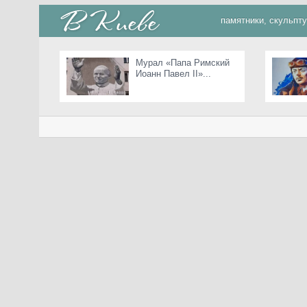
памятники, скульпт
Мурал «Папа Римский
Иоанн Павел II»...