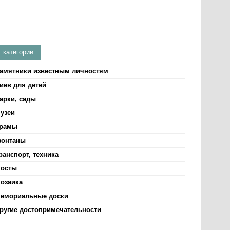
категории
амятники известным личностям
иев для детей
арки, сады
узеи
рамы
онтаны
ранспорт, техника
осты
озаика
емориальные доски
ругие достопримечательности