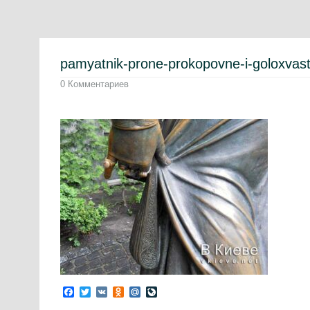
pamyatnik-prone-prokopovne-i-goloxvas
0 Комментариев
Facebook
Twitter
VK
Odnoklassniki
Mail.Ru
LiveJournal