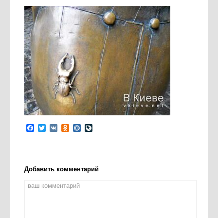
Facebook
Twitter
VK
Odnoklassniki
Mail.Ru
LiveJournal
Добавить комментарий