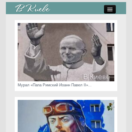
памятники, скульптуры
стрит-арт
коты Киева
скамейки
часы Киева
Мурал «Папа Римский Иоанн Павел II»...
Киев о любви
статьи
карта сайта