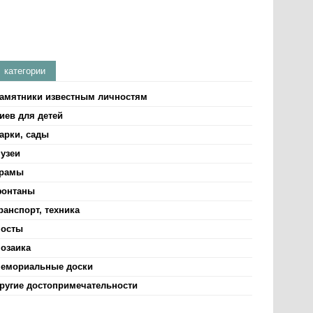
категории
амятники известным личностям
иев для детей
арки, сады
узеи
рамы
онтаны
ранспорт, техника
осты
озаика
емориальные доски
ругие достопримечательности