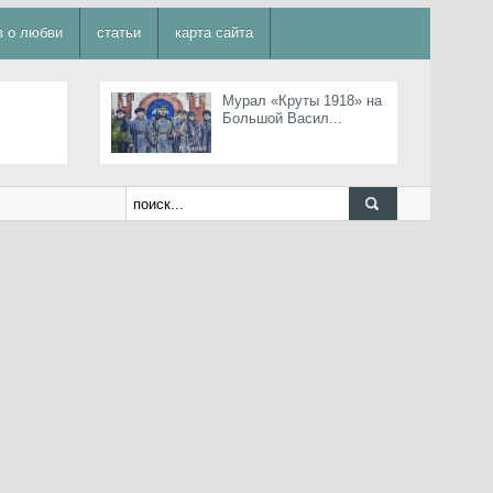
в о любви
статьи
карта сайта
Мурал «Круты 1918» на
Большой Васил...