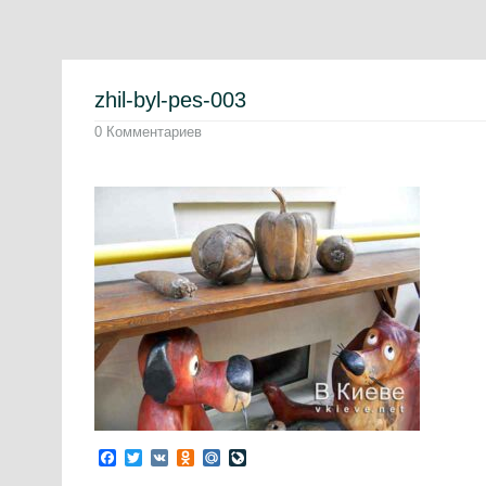
zhil-byl-pes-003
0 Комментариев
Facebook
Twitter
VK
Odnoklassniki
Mail.Ru
LiveJournal