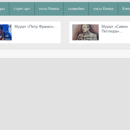
уры
стрит-арт
коты Киева
скамейки
часы Киева
Кие
Мурал «Петр Франко»...
Мурал «Симон
Петлюра»...