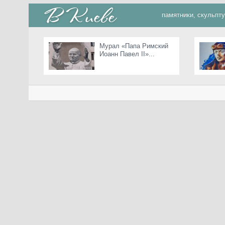
памятники, скульпт
Мурал «Папа Римский
Иоанн Павел II»...