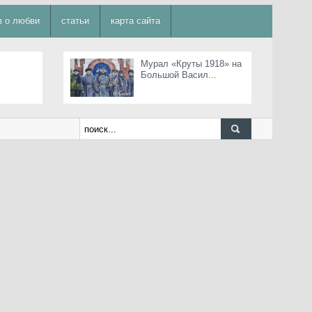
в о любви
статьи
карта сайта
Мурал «Круты 1918» на
Большой Васил...