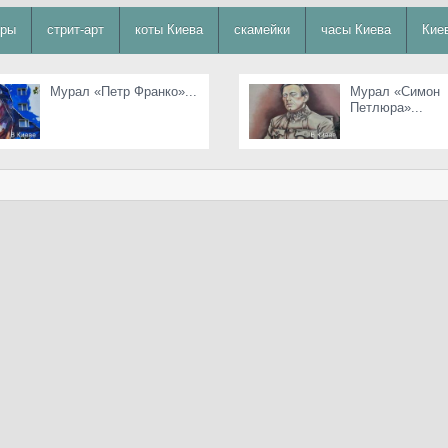
уры
стрит-арт
коты Киева
скамейки
часы Киева
Кие
Мурал «Петр Франко»...
Мурал «Симон
Петлюра»...