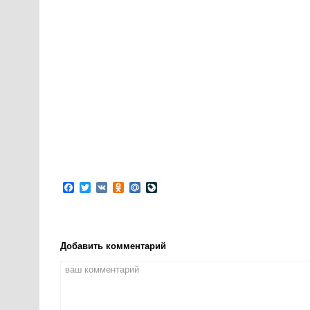
Facebook
Twitter
VK
Odnoklassniki
Mail.Ru
LiveJournal
Добавить комментарий