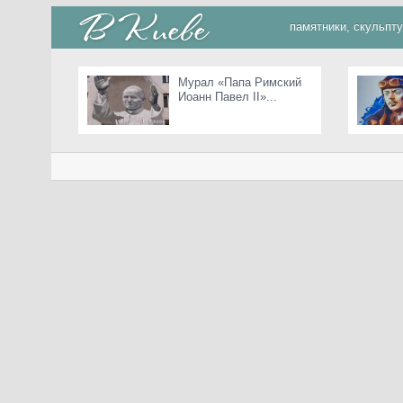
памятники, скульпт
Мурал «Папа Римский
Иоанн Павел II»...