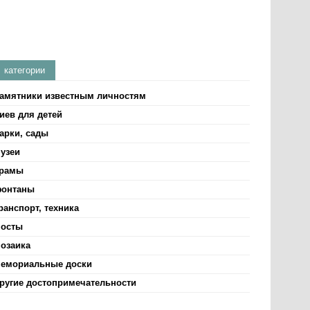
категории
амятники известным личностям
иев для детей
арки, сады
узеи
рамы
онтаны
ранспорт, техника
осты
озаика
емориальные доски
ругие достопримечательности