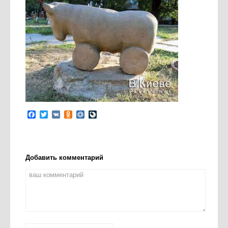
Facebook
Twitter
VK
Odnoklassniki
Mail.Ru
LiveJournal
Добавить комментарий