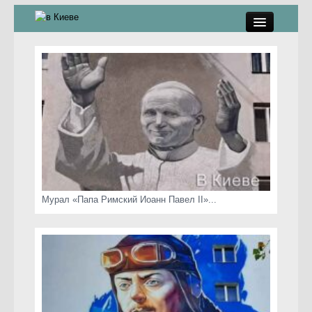
памятники, скульптуры
стрит-арт
коты Киева
скамейки
часы Киева
Мурал «Папа Римский Иоанн Павел II»...
Киев о любви
статьи
карта сайта