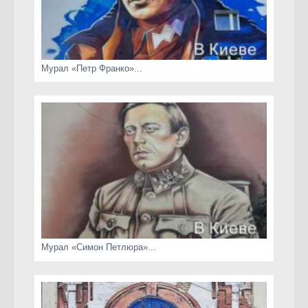
Мурал «Петр Франко»...
Мурал «Симон Петлюра»...