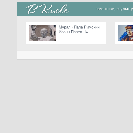
памятники, скульпт
Мурал «Папа Римский
Иоанн Павел II»...