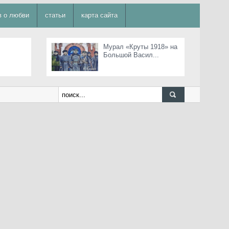
в о любви
статьи
карта сайта
Мурал «Круты 1918» на
Большой Васил...