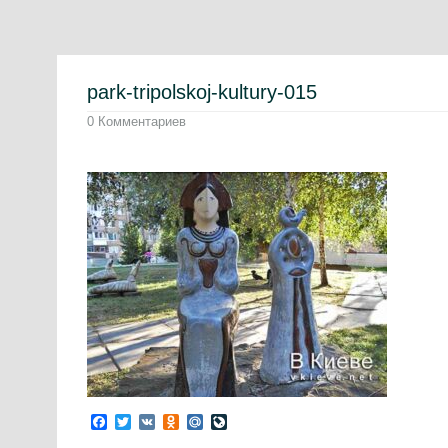
park-tripolskoj-kultury-015
0 Комментариев
Facebook
Twitter
VK
Odnoklassniki
Mail.Ru
LiveJournal