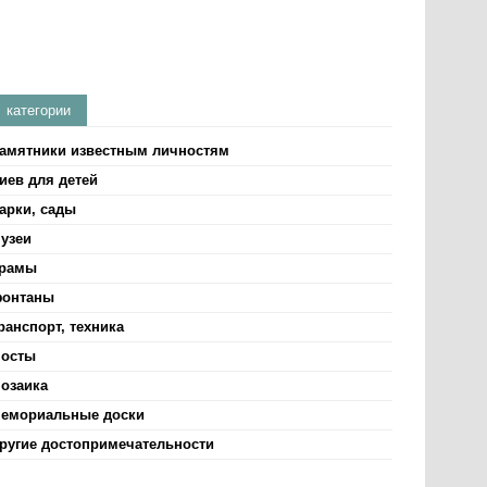
категории
амятники известным личностям
иев для детей
арки, сады
узеи
рамы
онтаны
ранспорт, техника
осты
озаика
емориальные доски
ругие достопримечательности