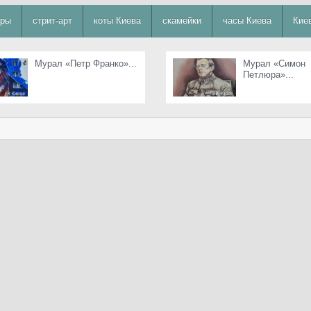
уры
стрит-арт
коты Киева
скамейки
часы Киева
Кие
Мурал «Петр Франко»...
Мурал «Симон
Петлюра»...