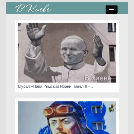
памятники, скульптуры
стрит-арт
коты Киева
скамейки
часы Киева
Мурал «Папа Римский Иоанн Павел II»...
Киев о любви
статьи
карта сайта