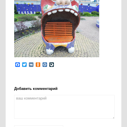
Facebook
Twitter
VK
Odnoklassniki
Mail.Ru
LiveJournal
Добавить комментарий