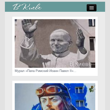
памятники, скульптуры
стрит-арт
коты Киева
скамейки
часы Киева
Мурал «Папа Римский Иоанн Павел II»...
Киев о любви
статьи
карта сайта