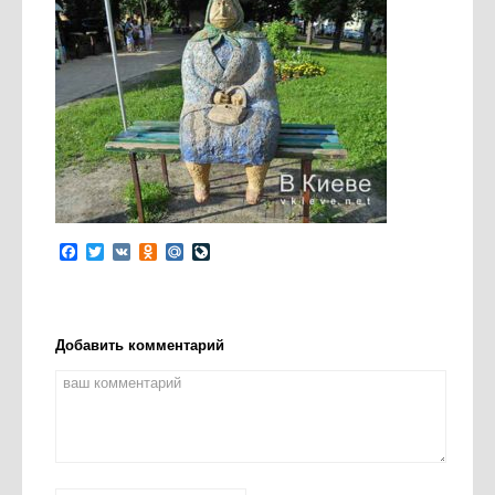
Facebook
Twitter
VK
Odnoklassniki
Mail.Ru
LiveJournal
Добавить комментарий