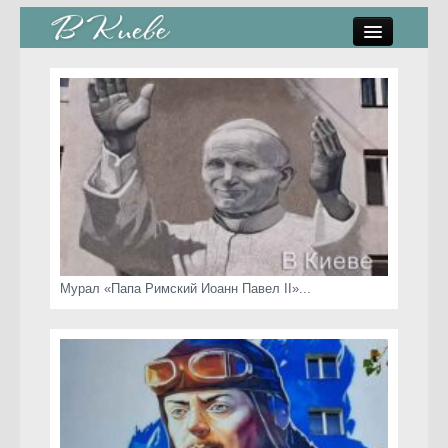
памятники, скульптуры
стрит-арт
коты Киева
скамейки
часы Киева
Мурал «Папа Римский Иоанн Павел II»...
Киев о любви
статьи
карта сайта