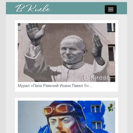
памятники, скульптуры
стрит-арт
коты Киева
скамейки
часы Киева
Мурал «Папа Римский Иоанн Павел II»...
Киев о любви
статьи
карта сайта