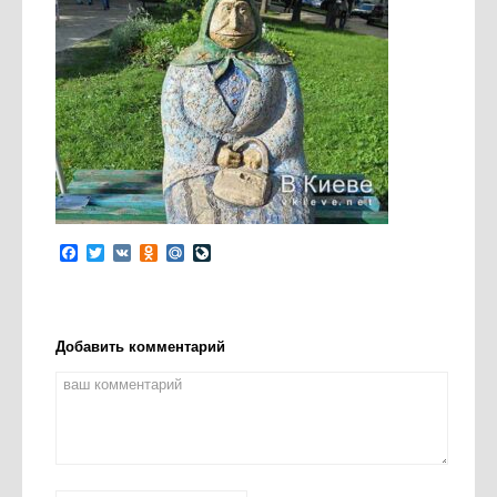
Facebook
Twitter
VK
Odnoklassniki
Mail.Ru
LiveJournal
Добавить комментарий