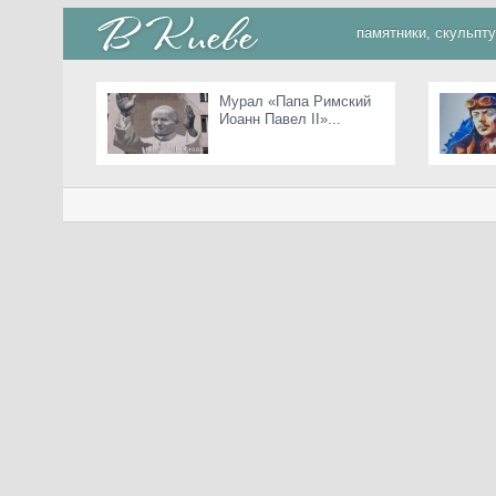
памятники, скульпт
Мурал «Папа Римский
Иоанн Павел II»...