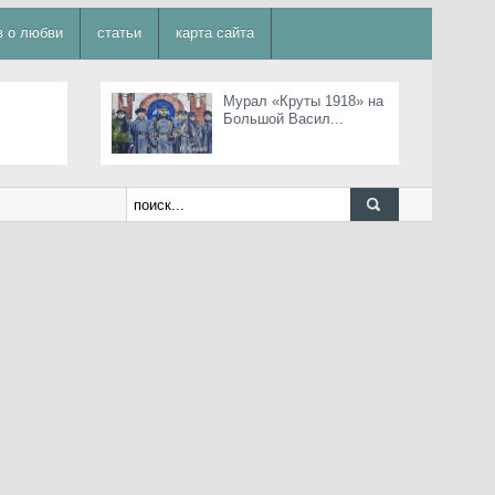
в о любви
статьи
карта сайта
Мурал «Круты 1918» на
Большой Васил...