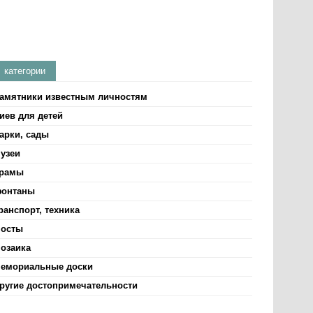
категории
амятники известным личностям
иев для детей
арки, сады
узеи
рамы
онтаны
ранспорт, техника
осты
озаика
емориальные доски
ругие достопримечательности