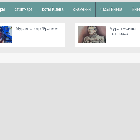
уры
стрит-арт
коты Киева
скамейки
часы Киева
Кие
Мурал «Петр Франко»...
Мурал «Симон
Петлюра»...