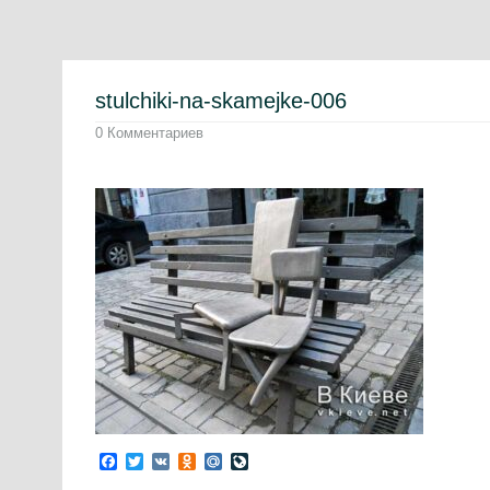
stulchiki-na-skamejke-006
0 Комментариев
Facebook
Twitter
VK
Odnoklassniki
Mail.Ru
LiveJournal