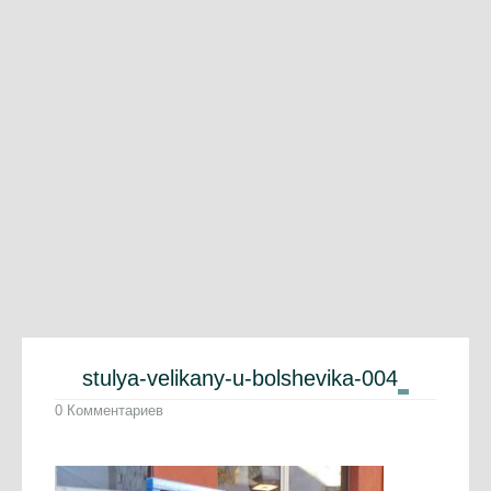
stulya-velikany-u-bolshevika-004
0 Комментариев