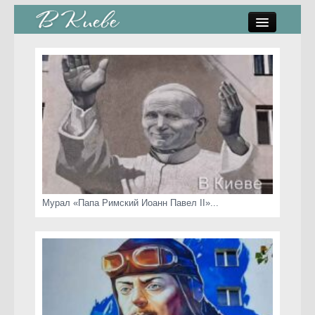
памятники, скульптуры
стрит-арт
коты Киева
скамейки
часы Киева
Мурал «Папа Римский Иоанн Павел II»...
Киев о любви
статьи
карта сайта