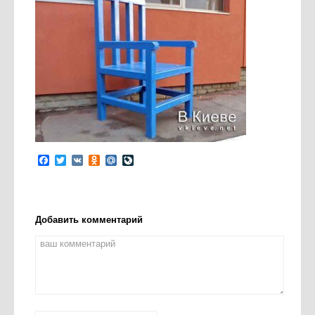
Facebook
Twitter
VK
Odnoklassniki
Mail.Ru
LiveJournal
Добавить комментарий