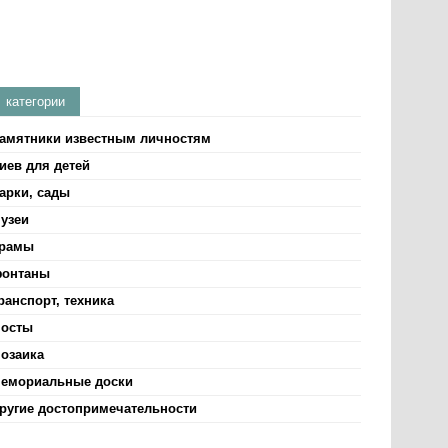
категории
амятники известным личностям
иев для детей
арки, сады
узеи
рамы
онтаны
ранспорт, техника
осты
озаика
емориальные доски
ругие достопримечательности