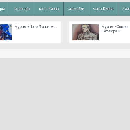
уры
стрит-арт
коты Киева
скамейки
часы Киева
Кие
Мурал «Петр Франко»...
Мурал «Симон
Петлюра»...