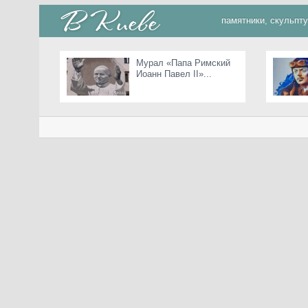
памятники, скульпт
Мурал «Папа Римский
Иоанн Павел II»...