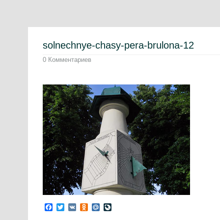
solnechnye-chasy-pera-brulona-12
0 Комментариев
Facebook
Twitter
VK
Odnoklassniki
Mail.Ru
LiveJournal