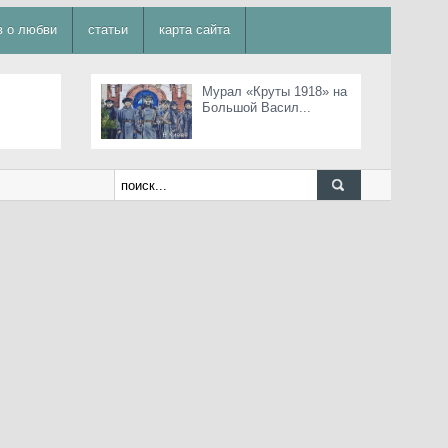
в о любви
статьи
карта сайта
Мурал «Круты 1918» на
Большой Васил...