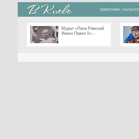
памятники, скульпт
Мурал «Папа Римский
Иоанн Павел II»...