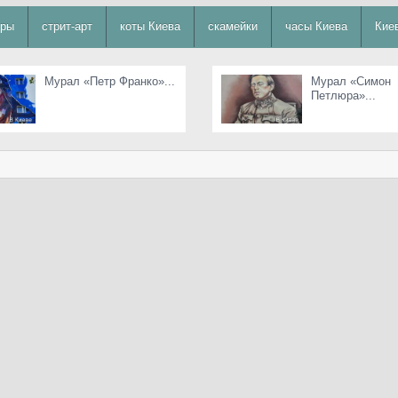
уры
стрит-арт
коты Киева
скамейки
часы Киева
Кие
Мурал «Петр Франко»...
Мурал «Симон
Петлюра»...