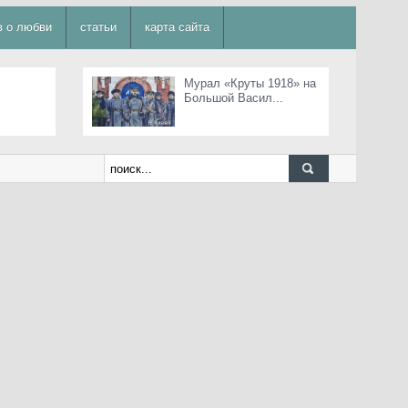
в о любви
статьи
карта сайта
Мурал «Круты 1918» на
Большой Васил...