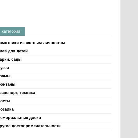
категории
амятники известным личностям
иев для детей
арки, сады
узеи
рамы
онтаны
ранспорт, техника
осты
озаика
емориальные доски
ругие достопримечательности