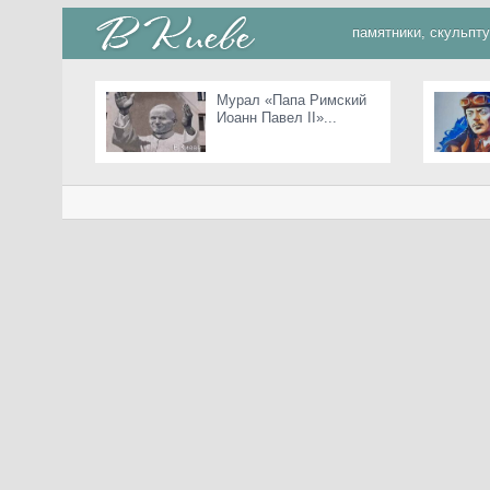
памятники, скульпт
Мурал «Папа Римский
Иоанн Павел II»...