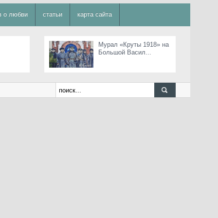
в о любви
статьи
карта сайта
Мурал «Круты 1918» на
Большой Васил...