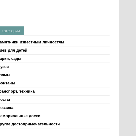
категории
амятники известным личностям
иев для детей
арки, сады
узеи
рамы
онтаны
ранспорт, техника
осты
озаика
емориальные доски
ругие достопримечательности