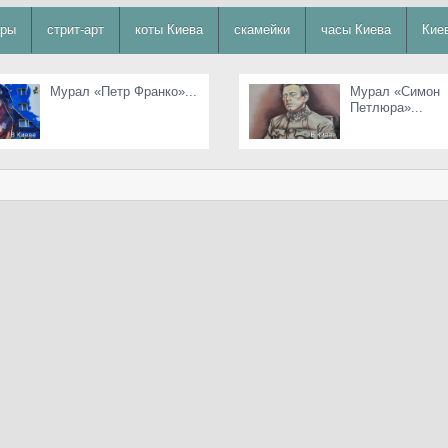
уры
стрит-арт
коты Киева
скамейки
часы Киева
Кие
Мурал «Петр Франко»...
Мурал «Симон
Петлюра»...