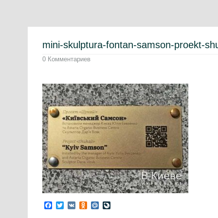
mini-skulptura-fontan-samson-proekt-sh
0 Комментариев
Facebook
Twitter
VK
Odnoklassniki
Mail.Ru
LiveJournal