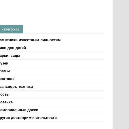
категории
амятники известным личностям
иев для детей
арки, сады
узеи
рамы
онтаны
ранспорт, техника
осты
озаика
емориальные доски
ругие достопримечательности