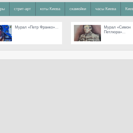
уры
стрит-арт
коты Киева
скамейки
часы Киева
Кие
Мурал «Петр Франко»...
Мурал «Симон
Петлюра»...