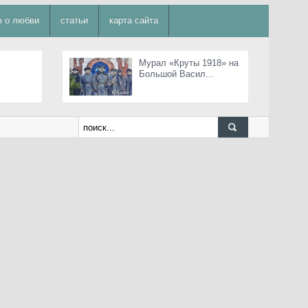
в о любви
статьи
карта сайта
Мурал «Круты 1918» на
Большой Васил...