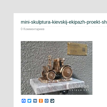
mini-skulptura-kievskij-ekipazh-proekt-s
0 Комментариев
Facebook
Twitter
VK
Odnoklassniki
Mail.Ru
LiveJournal