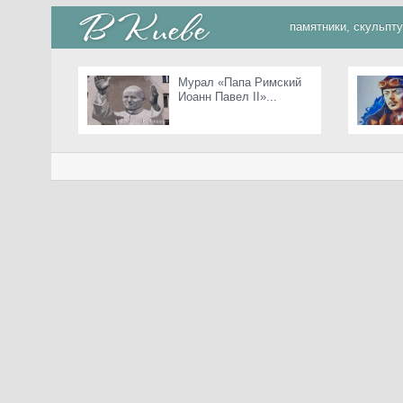
памятники, скульпт
Мурал «Папа Римский
Иоанн Павел II»...