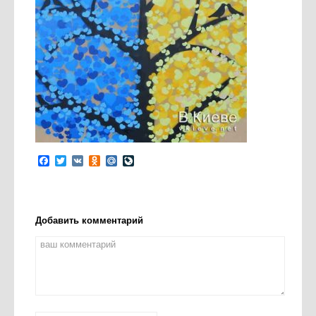
Facebook
Twitter
VK
Odnoklassniki
Mail.Ru
LiveJournal
Добавить комментарий