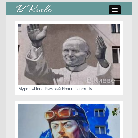
памятники, скульптуры
стрит-арт
коты Киева
скамейки
часы Киева
Мурал «Папа Римский Иоанн Павел II»...
Киев о любви
статьи
карта сайта