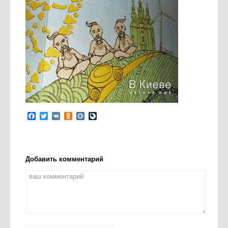
Facebook
Twitter
VK
Odnoklassniki
Mail.Ru
LiveJournal
Добавить комментарий