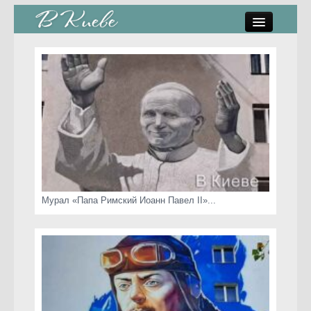
памятники, скульптуры
стрит-арт
коты Киева
скамейки
часы Киева
Мурал «Папа Римский Иоанн Павел II»...
Киев о любви
статьи
карта сайта