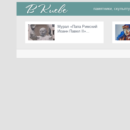
памятники, скульпт
Мурал «Папа Римский
Иоанн Павел II»...