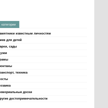
категории
амятники известным личностям
иев для детей
арки, сады
узеи
рамы
онтаны
ранспорт, техника
осты
озаика
емориальные доски
ругие достопримечательности