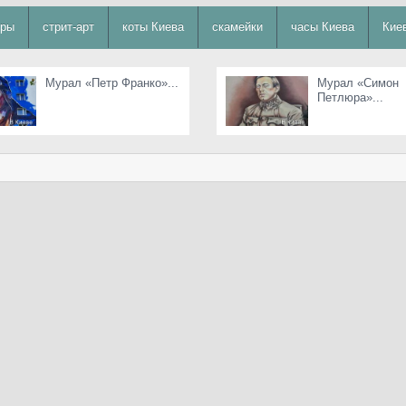
уры
стрит-арт
коты Киева
скамейки
часы Киева
Кие
Мурал «Петр Франко»...
Мурал «Симон
Петлюра»...