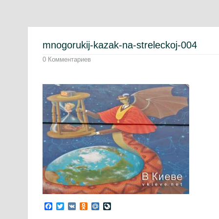
mnogorukij-kazak-na-streleckoj-004
0 Комментариев
Facebook
Twitter
VK
Odnoklassniki
Mail.Ru
LiveJournal