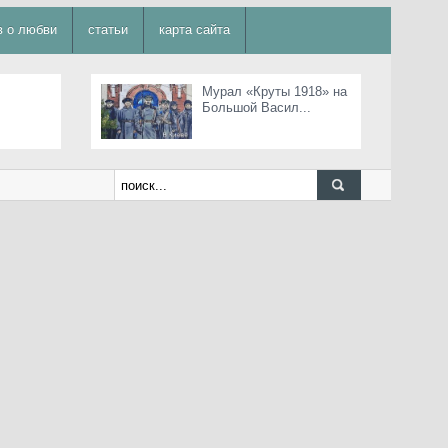
в о любви
статьи
карта сайта
Мурал «Круты 1918» на
Большой Васил...