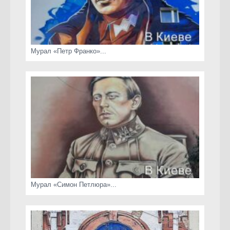
Мурал «Петр Франко»...
Мурал «Симон Петлюра»...