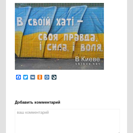
Facebook
Twitter
VK
Odnoklassniki
Mail.Ru
LiveJournal
Добавить комментарий