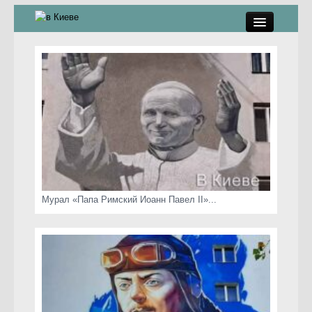
памятники, скульптуры
стрит-арт
коты Киева
скамейки
часы Киева
Мурал «Папа Римский Иоанн Павел II»...
Киев о любви
статьи
карта сайта