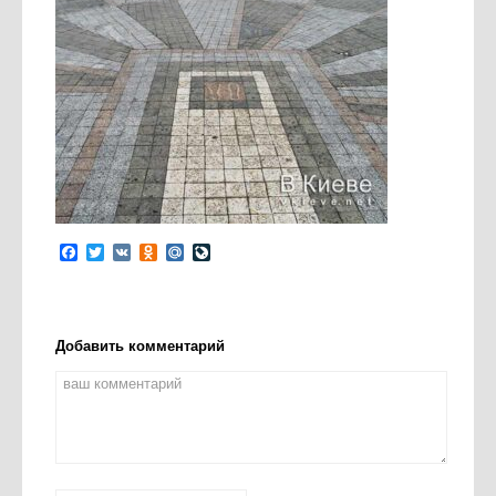
Facebook
Twitter
VK
Odnoklassniki
Mail.Ru
LiveJournal
Добавить комментарий