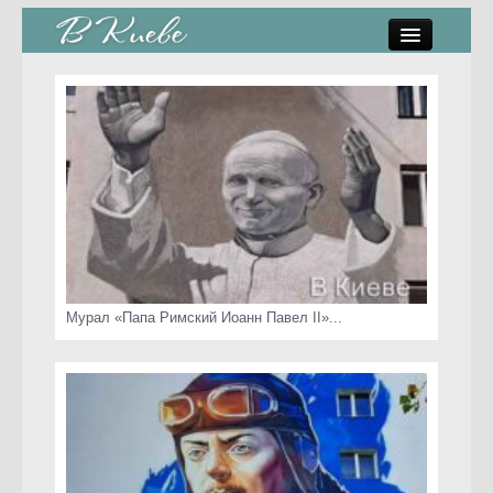
памятники, скульптуры
стрит-арт
коты Киева
скамейки
часы Киева
Мурал «Папа Римский Иоанн Павел II»...
Киев о любви
статьи
карта сайта