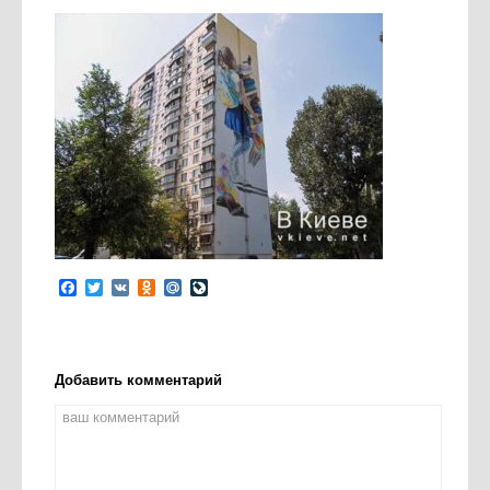
Facebook
Twitter
VK
Odnoklassniki
Mail.Ru
LiveJournal
Добавить комментарий