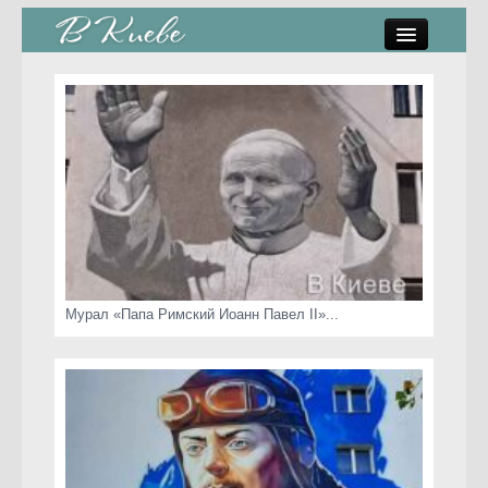
памятники, скульптуры
стрит-арт
коты Киева
скамейки
часы Киева
Мурал «Папа Римский Иоанн Павел II»...
Киев о любви
статьи
карта сайта