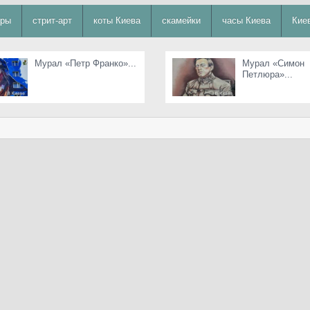
уры
стрит-арт
коты Киева
скамейки
часы Киева
Кие
Мурал «Петр Франко»...
Мурал «Симон
Петлюра»...