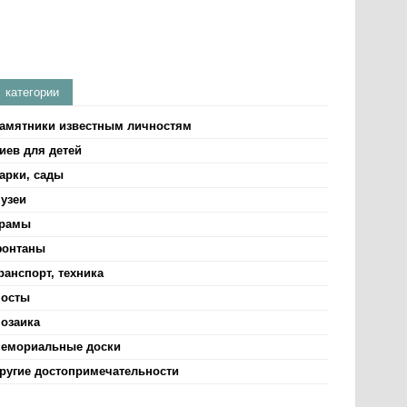
категории
амятники известным личностям
иев для детей
арки, сады
узеи
рамы
онтаны
ранспорт, техника
осты
озаика
емориальные доски
ругие достопримечательности