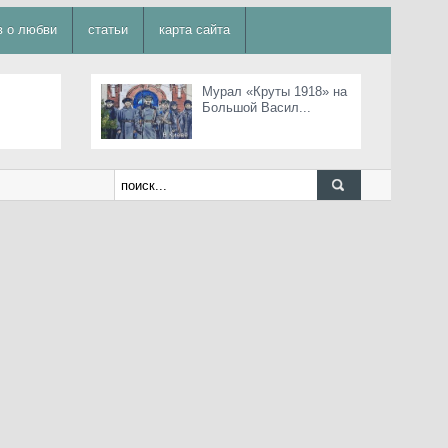
в о любви
статьи
карта сайта
Мурал «Круты 1918» на
Большой Васил...