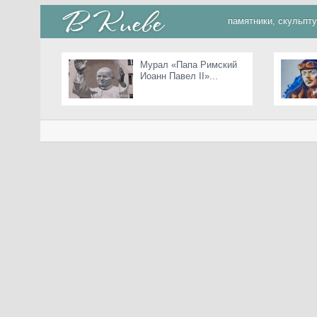
памятники, скульпт
Мурал «Папа Римский
Иоанн Павел II»...