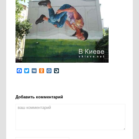
Facebook
Twitter
VK
Odnoklassniki
Mail.Ru
LiveJournal
Добавить комментарий