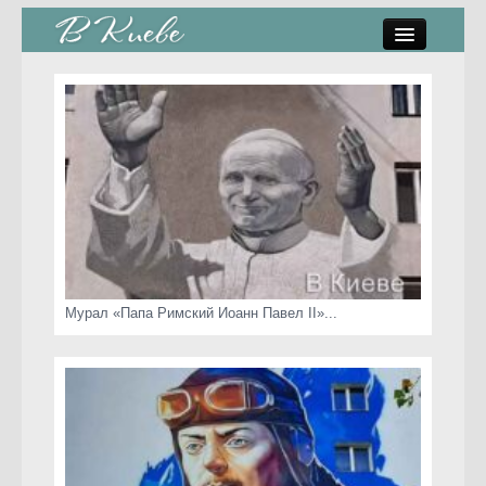
памятники, скульптуры
стрит-арт
коты Киева
скамейки
часы Киева
Мурал «Папа Римский Иоанн Павел II»...
Киев о любви
статьи
карта сайта