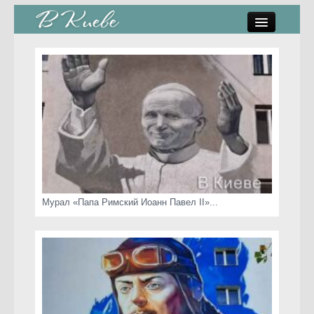
памятники, скульптуры
стрит-арт
коты Киева
скамейки
часы Киева
Мурал «Папа Римский Иоанн Павел II»...
Киев о любви
статьи
карта сайта