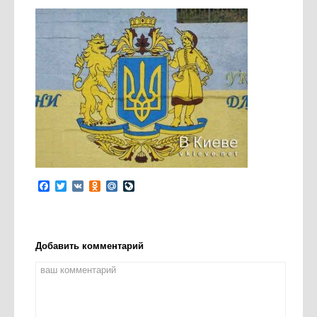
Facebook
Twitter
VK
Odnoklassniki
Mail.Ru
LiveJournal
Добавить комментарий