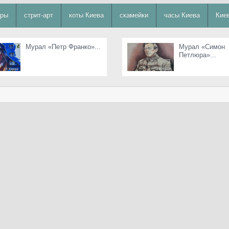
уры
стрит-арт
коты Киева
скамейки
часы Киева
Кие
Мурал «Петр Франко»...
Мурал «Симон
Петлюра»...