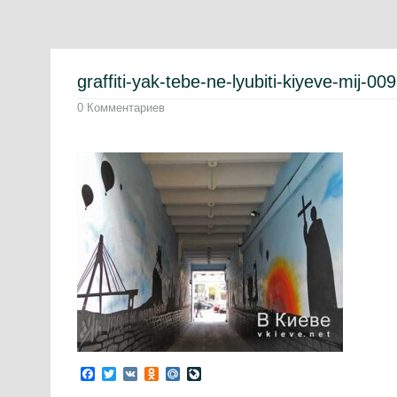
graffiti-yak-tebe-ne-lyubiti-kiyeve-mij-009
0 Комментариев
Facebook
Twitter
VK
Odnoklassniki
Mail.Ru
LiveJournal