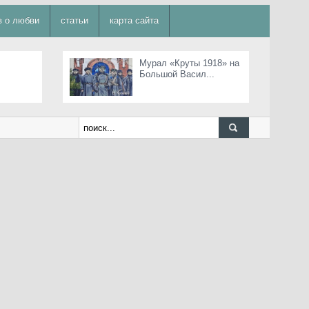
в о любви
статьи
карта сайта
Мурал «Круты 1918» на
Большой Васил...