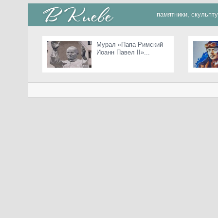
памятники, скульпт
Мурал «Папа Римский
Иоанн Павел II»...