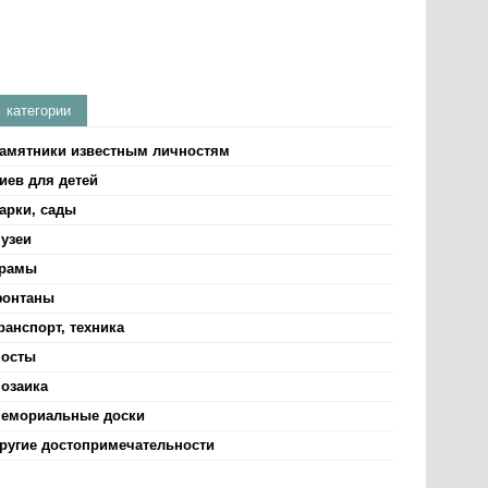
категории
амятники известным личностям
иев для детей
арки, сады
узеи
рамы
онтаны
ранспорт, техника
осты
озаика
емориальные доски
ругие достопримечательности