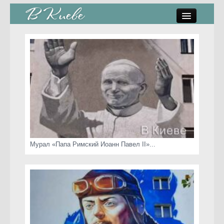
памятники, скульптуры
стрит-арт
коты Киева
скамейки
часы Киева
Мурал «Папа Римский Иоанн Павел II»...
Киев о любви
статьи
карта сайта