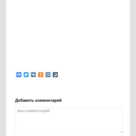
Facebook
Twitter
VK
Odnoklassniki
Mail.Ru
LiveJournal
Добавить комментарий