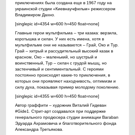
приключениях была создана еще в 1967 году на
украинской студии «Киевнаучфильм» режиссером
Владимиром Дахно.
[singlepic id=4354 w=600 h=450 float=none]
Главные герои мультфильма – три казака: верзила,
коротышка и силач. У них есть имена, хотя в
мультфильме они не называются – Грай, Око и Тур.
Грай – хитрый и рассудительный высокий казак в
красном, Око – маленький, но шустрый и
воинственный, Тур – силач с грудой мышц, но
застенчивый и сентиментальный. С героями
постоянно происходят какие-то приключения, в
которых они проявляют находчивость, оптимизм и
силу духа, показывая пример молодому поколению.
[singlepic id=4355 w=600 h=450 float=none]
Автор граффити – художник Виталий Гидеван
#Gide1. Стрит-арт создавался при поддержке
генерального продюсера студии анимации Baraban
Эдуарда Ахрамовича и благотворительного фонда
Александра Третьякова.