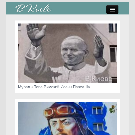
памятники, скульптуры
стрит-арт
коты Киева
скамейки
часы Киева
Мурал «Папа Римский Иоанн Павел II»...
Киев о любви
статьи
карта сайта