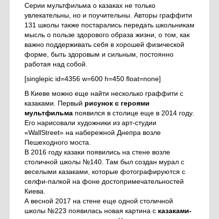
Серии мультфильма о казаках не только
увлекательны, но и поучительны. Авторы граффити
131 школы также постарались передать школьникам
мысль о пользе здорового образа жизни, о том, как
важно поддерживать себя в хорошей физической
форме, быть здоровым и сильным, постоянно
работая над собой.
[singlepic id=4356 w=600 h=450 float=none]
В Киеве можно еще найти несколько граффити с
казаками. Первый
рисунок с героями
мультфильма
появился в столице еще в 2014 году.
Его нарисовали художники из арт-студии
«WallStreet» на набережной Днепра возле
Пешеходного моста.
В 2016 году казаки появились на стене возле
столичной школы №140. Там был создан мурал с
веселыми казаками, которые фотографируются с
селфи-палкой на фоне достопримечательностей
Киева.
А весной 2017 на стене еще одной столичной
школы №223 появилась новая картина с
казаками-