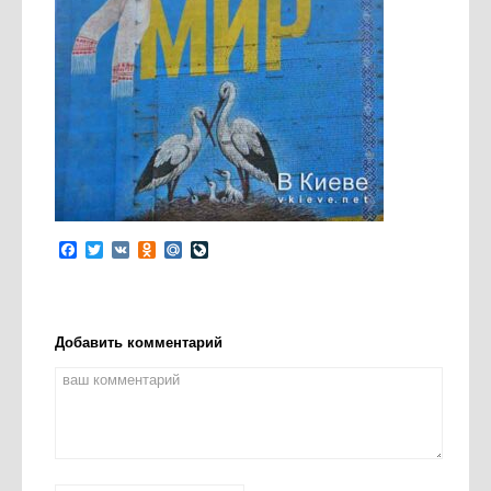
Facebook
Twitter
VK
Odnoklassniki
Mail.Ru
LiveJournal
Добавить комментарий