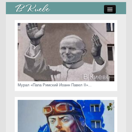
памятники, скульптуры
стрит-арт
коты Киева
скамейки
часы Киева
Мурал «Папа Римский Иоанн Павел II»...
Киев о любви
статьи
карта сайта